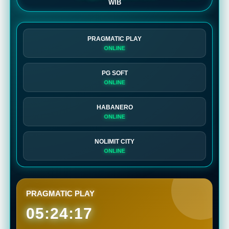
WIB
PRAGMATIC PLAY
ONLINE
PG SOFT
ONLINE
HABANERO
ONLINE
NOLIMIT CITY
ONLINE
PRAGMATIC PLAY
05:24:19