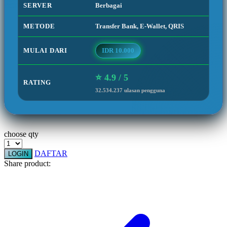
SERVER
Berbagai
Squishmallows
METODE
Transfer Bank, E-Wallet, QRIS
Starbooks
Stick-O
MULAI DARI
IDR 10.000
Stokke
⭐ 4.9 / 5
Sudocrem
RATING
32.534.237 ulasan pengguna
Sumimo
Sunnylife
Sun-Staches
choose qty
Swimava
DAFTAR
LOGIN
Share product:
T
Tommee Tippee
Trunki
Tutti Bambini