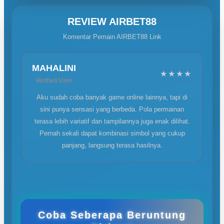
antar permainan dapat berjalan dengan lancar ketika koneksi
internet pengguna juga stabil.
REVIEW AIRBET88
Komentar Pemain AIRBET88 Link
ZIVA MANGDOLINA
★★★★★
Verified User
Pertama kali main game online direkomendasikan
teman. Awalnya tidak terlalu berharap banyak, tapi
setelah beberapa putaran mulai terasa ritmenya.
Pernah dapat momen bagus waktu scatter muncul tiga
kali, lumayan jadi pengalaman yang tidak terlupakan.
Coba Seberapa Beruntung