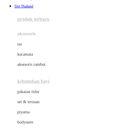
Awan
Slot Thailand
Azetabio
produk terbaru
B
aksesoris
Baabaasheepz
tas
Babiators
kacamata
Baby Dove
aksesoris rambut
Baby Jogger
Baby Rovega
kebutuhan bayi
Babybee
pakaian tidur
Banana Boat
set & terusan
Banz
piyama
Barbie
bodysuits
Beaba