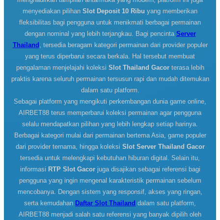
menyediakan pilihan
Slot Deposit 10 Ribu
yang memberikan
fleksibilitas bagi pengguna untuk menikmati berbagai permainan
dengan nominal yang lebih terjangkau. Bagi pencinta
Server
Thailand
, tersedia beragam kategori permainan dari provider populer
yang terus diperbarui secara berkala. Hal tersebut membuat
pengalaman menjelajahi koleksi
Slot Thailand Gacor
terasa lebih
praktis karena seluruh permainan tersusun rapi dan mudah ditemukan
dalam satu platform.
Sebagai platform yang mengikuti perkembangan dunia game online,
AIRBET88 terus memperbarui koleksi permainan agar pengguna
selalu mendapatkan pilihan yang lebih lengkap setiap harinya.
Berbagai kategori mulai dari permainan bertema Asia, game populer
dari provider ternama, hingga koleksi
Slot Server Thailand Gacor
tersedia untuk melengkapi kebutuhan hiburan digital. Selain itu,
informasi
RTP Slot Gacor
juga disajikan sebagai referensi bagi
pengguna yang ingin mengenal karakteristik permainan sebelum
mencobanya. Dengan sistem yang responsif, akses yang ringan,
serta kemudahan
Daftar Slot Thailand
dalam satu platform,
AIRBET88 menjadi salah satu referensi yang banyak dipilih oleh